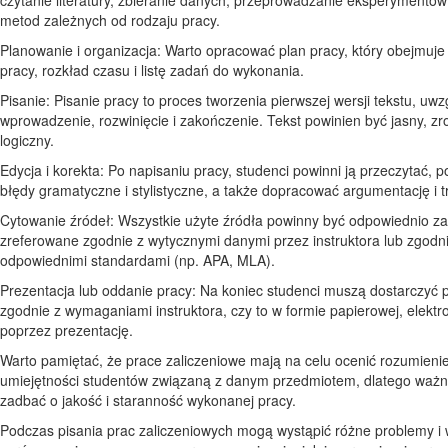
metod zależnych od rodzaju pracy.
Planowanie i organizacja: Warto opracować plan pracy, który obejmuje 
pracy, rozkład czasu i listę zadań do wykonania.
Pisanie: Pisanie pracy to proces tworzenia pierwszej wersji tekstu, uwz
wprowadzenie, rozwinięcie i zakończenie. Tekst powinien być jasny, zr
logiczny.
Edycja i korekta: Po napisaniu pracy, studenci powinni ją przeczytać, 
błędy gramatyczne i stylistyczne, a także dopracować argumentację i t
Cytowanie źródeł: Wszystkie użyte źródła powinny być odpowiednio z
zreferowane zgodnie z wytycznymi danymi przez instruktora lub zgodn
odpowiednimi standardami (np. APA, MLA).
Prezentacja lub oddanie pracy: Na koniec studenci muszą dostarczyć 
zgodnie z wymaganiami instruktora, czy to w formie papierowej, elektro
poprzez prezentację.
Warto pamiętać, że prace zaliczeniowe mają na celu ocenić rozumienie
umiejętności studentów związaną z danym przedmiotem, dlatego ważne
zadbać o jakość i staranność wykonanej pracy.
Podczas pisania prac zaliczeniowych mogą wystąpić różne problemy i