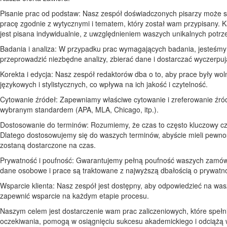
Pisanie prac od podstaw: Nasz zespół doświadczonych pisarzy może 
pracę zgodnie z wytycznymi i tematem, który został wam przypisany. 
jest pisana indywidualnie, z uwzględnieniem waszych unikalnych potrz
Badania i analiza: W przypadku prac wymagających badania, jesteśmy
przeprowadzić niezbędne analizy, zbierać dane i dostarczać wyczerpuj
Korekta i edycja: Nasz zespół redaktorów dba o to, aby prace były wo
językowych i stylistycznych, co wpływa na ich jakość i czytelność.
Cytowanie źródeł: Zapewniamy właściwe cytowanie i zreferowanie źró
wybranym standardem (APA, MLA, Chicago, itp.).
Dostosowanie do terminów: Rozumiemy, że czas to często kluczowy cz
Dlatego dostosowujemy się do waszych terminów, abyście mieli pewno
zostaną dostarczone na czas.
Prywatność i poufność: Gwarantujemy pełną poufność waszych zamó
dane osobowe i prace są traktowane z najwyższą dbałością o prywatn
Wsparcie klienta: Nasz zespół jest dostępny, aby odpowiedzieć na wasz
zapewnić wsparcie na każdym etapie procesu.
Naszym celem jest dostarczenie wam prac zaliczeniowych, które speł
oczekiwania, pomogą w osiągnięciu sukcesu akademickiego i odciążą