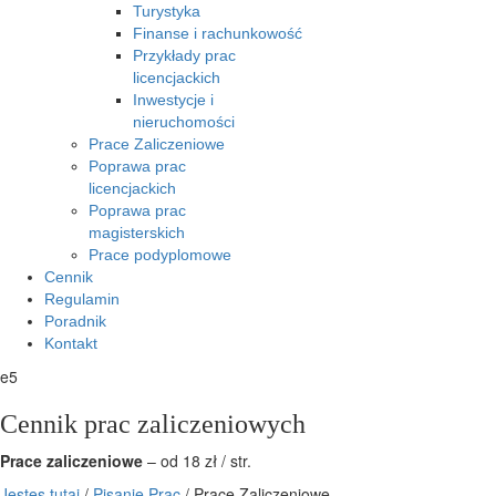
Turystyka
Finanse i rachunkowość
Przykłady prac
licencjackich
Inwestycje i
nieruchomości
Prace Zaliczeniowe
Poprawa prac
licencjackich
Poprawa prac
magisterskich
Prace podyplomowe
Cennik
Regulamin
Poradnik
Kontakt
e5
Cennik prac zaliczeniowych
Prace zaliczeniowe
– od 18 zł / str.
Jestes tutaj
/
Pisanie Prac
/
Prace Zaliczeniowe