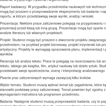
Raport badawczy: W przypadku przedmiotów naukowych lub techniczn
mogą być proszeni o przeprowadzenie eksperymentu lub badania i na
raportu, w którym przedstawiają swoje wyniki, analizę i wnioski.
Prezentacja: Niektóre prace zaliczeniowe polegają na przygotowaniu i
prezentacji przed klasą lub inną grupą. Prezentacje mogą być oparte 
analizie literatury lub własnych projektach.
Projekt: Studenci mogą być proszeni o stworzenie projektu związanego
przedmiotem, na przykład projekt biznesowy, projekt inżynierski lub pro
artystyczny. Projekty te wymagają opracowania planu, implementacji i p
wyników.
Recenzja lub analiza tekstu: Prace te polegają na recenzowaniu lub a
tekstu, takiego jak książka, film, artykuł naukowy lub dzieło sztuki. St
przedstawić swoje spostrzeżenia, ocenę i interpretację analizowanego 
Pisanie prac zaliczeniowych wymaga zazwyczaj kilku kroków:
Wybór tematu: Studenci muszą wybrać temat lub zagadnienie, które b
stanowiło podstawę pracy zaliczeniowej. Temat powinien być zgodny z
wymaganiami instruktora lub programem przedmiotu.
Badania: Następnie studenci muszą przeprowadzić badania, czy to po
czytanie literatury, zbieranie danych, przeprowadzanie eksperymentów