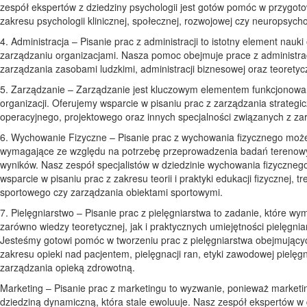
zespół ekspertów z dziedziny psychologii jest gotów pomóc w przygoto
zakresu psychologii klinicznej, społecznej, rozwojowej czy neuropsychol
4. Administracja – Pisanie prac z administracji to istotny element nauki
zarządzaniu organizacjami. Nasza pomoc obejmuje prace z administracj
zarządzania zasobami ludzkimi, administracji biznesowej oraz teoretyc
5. Zarządzanie – Zarządzanie jest kluczowym elementem funkcjonowa
organizacji. Oferujemy wsparcie w pisaniu prac z zarządzania strategi
operacyjnego, projektowego oraz innych specjalności związanych z z
6. Wychowanie Fizyczne – Pisanie prac z wychowania fizycznego moż
wymagające ze względu na potrzebę przeprowadzenia badań terenowyc
wyników. Nasz zespół specjalistów w dziedzinie wychowania fizycznego
wsparcie w pisaniu prac z zakresu teorii i praktyki edukacji fizycznej, t
sportowego czy zarządzania obiektami sportowymi.
7. Pielęgniarstwo – Pisanie prac z pielęgniarstwa to zadanie, które w
zarówno wiedzy teoretycznej, jak i praktycznych umiejętności pielęgnia
Jesteśmy gotowi pomóc w tworzeniu prac z pielęgniarstwa obejmujący
zakresu opieki nad pacjentem, pielęgnacji ran, etyki zawodowej pielęg
zarządzania opieką zdrowotną.
Marketing – Pisanie prac z marketingu to wyzwanie, ponieważ marketin
dziedziną dynamiczną, która stale ewoluuje. Nasz zespół ekspertów w 