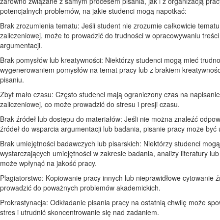
zarówno związane z samym procesem pisania, jak i z organizacją pracy
potencjalnych problemów, na jakie studenci mogą napotkać:
Brak zrozumienia tematu: Jeśli student nie zrozumie całkowicie tematu
zaliczeniowej, może to prowadzić do trudności w opracowywaniu treści 
argumentacji.
Brak pomysłów lub kreatywności: Niektórzy studenci mogą mieć trudno
wygenerowaniem pomysłów na temat pracy lub z brakiem kreatywności
pisaniu.
Zbyt mało czasu: Często studenci mają ograniczony czas na napisanie
zaliczeniowej, co może prowadzić do stresu i presji czasu.
Brak źródeł lub dostępu do materiałów: Jeśli nie można znaleźć odpow
źródeł do wsparcia argumentacji lub badania, pisanie pracy może być 
Brak umiejętności badawczych lub pisarskich: Niektórzy studenci mogą
wystarczających umiejętności w zakresie badania, analizy literatury lub
może wpłynąć na jakość pracy.
Plagiatorstwo: Kopiowanie pracy innych lub nieprawidłowe cytowanie 
prowadzić do poważnych problemów akademickich.
Prokrastynacja: Odkładanie pisania pracy na ostatnią chwilę może s
stres i utrudnić skoncentrowanie się nad zadaniem.