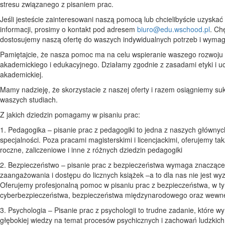
stresu związanego z pisaniem prac.
Jeśli jesteście zainteresowani naszą pomocą lub chcielibyście uzyskać
informacji, prosimy o kontakt pod adresem
biuro@edu.wschood.pl
. Ch
dostosujemy naszą ofertę do waszych indywidualnych potrzeb i wyma
Pamiętajcie, że nasza pomoc ma na celu wspieranie waszego rozwoju
akademickiego i edukacyjnego. Działamy zgodnie z zasadami etyki i u
akademickiej.
Mamy nadzieję, że skorzystacie z naszej oferty i razem osiągniemy su
waszych studiach.
Z jakich dziedzin pomagamy w pisaniu prac:
1. Pedagogika – pisanie prac z pedagogiki to jedna z naszych głównyc
specjalności. Poza pracami magisterskimi i licencjackimi, oferujemy ta
roczne, zaliczeniowe i inne z różnych dziedzin pedagogiki
2. Bezpieczeństwo – pisanie prac z bezpieczeństwa wymaga znacząc
zaangażowania i dostępu do licznych książek –a to dla nas nie jest w
Oferujemy profesjonalną pomoc w pisaniu prac z bezpieczeństwa, w t
cyberbezpieczeństwa, bezpieczeństwa międzynarodowego oraz wewn
3. Psychologia – Pisanie prac z psychologii to trudne zadanie, które 
głębokiej wiedzy na temat procesów psychicznych i zachowań ludzkich