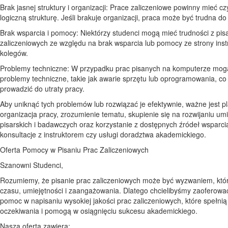
Brak jasnej struktury i organizacji: Prace zaliczeniowe powinny mieć czy
logiczną strukturę. Jeśli brakuje organizacji, praca może być trudna do
Brak wsparcia i pomocy: Niektórzy studenci mogą mieć trudności z pi
zaliczeniowych ze względu na brak wsparcia lub pomocy ze strony inst
kolegów.
Problemy techniczne: W przypadku prac pisanych na komputerze mog
problemy techniczne, takie jak awarie sprzętu lub oprogramowania, c
prowadzić do utraty pracy.
Aby uniknąć tych problemów lub rozwiązać je efektywnie, ważne jest p
organizacja pracy, zrozumienie tematu, skupienie się na rozwijaniu umi
pisarskich i badawczych oraz korzystanie z dostępnych źródeł wsparcia
konsultacje z instruktorem czy usługi doradztwa akademickiego.
Oferta Pomocy w Pisaniu Prac Zaliczeniowych
Szanowni Studenci,
Rozumiemy, że pisanie prac zaliczeniowych może być wyzwaniem, kt
czasu, umiejętności i zaangażowania. Dlatego chcielibyśmy zaoferowa
pomoc w napisaniu wysokiej jakości prac zaliczeniowych, które spełni
oczekiwania i pomogą w osiągnięciu sukcesu akademickiego.
Nasza oferta zawiera: